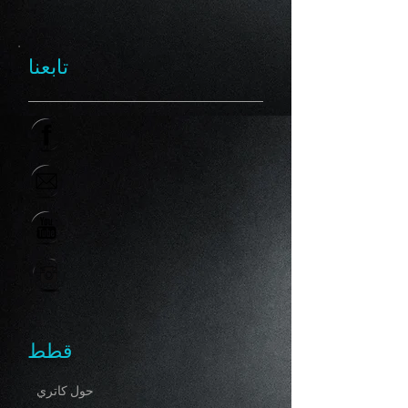
تابعنا
قطط
حول كاتري