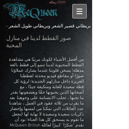
رسالة COVID
- بريطاني قصير الشعر وبريطاني طويل الشعر
صور القطط لدينا في منازل
المحبة
من أفضل الأشياء لكونك مربيًا هي مشاهدة
القطط المحبوبة لدينا تنمو إلى قطط بالغة
مذهلة! يسخن قلوبنا عندما يشارك عملاؤنا
صورًا أو مقاطع فيديو محدثة لقططنا
العزيزة داخل منازلهم الجديدة! لرؤية كل
قطة سعيدة للغاية ومتكيفة جيدًا ، مع
أصحابها الذين يحبونها حقًا ويعشقونها بقدر
ما نحبها ، تجلب الابتسامة على وجوهنا. بعد
ما يقرب من ثلاثة عقود في العمل ، شاهدنا
عدد العائلات التي تمكنا من لمسها وإحضار
ذكريات سعيدة وسعيدة لا نهاية لها لنجعل
ما نقوم به يستحق كل هذا العناء! نود أن
نقدم "شكرًا" كبيرًا لعائلة McQueen British