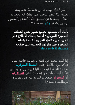
Kittens الممتدة.
** هل لديك واحدة من القطط القديمة
لدينا؟ إذا كنت ترغب في مشاركة تحديث
معنا ، يسعدنا أن نسمع منك! لتقديم الصور
يرجى زيارة
هذه
صفحة.**
نأمل أن يستمتع الجميع بصور بعض القطط
الصغيرة الموجودة أدناه! يمكنك الاطلاع على
المزيد من مقاطع الفيديو الخاصة بقططنا
الصغيرة في منازلهم الجديدة على صفحة
instagrambritish_cats
إذا كنت تبحث عن قطة بريطانية خاصة بك ،
فتأكد من إطلاعك على
القطط المتوفرة
صفحة للقطط تبحث حاليًا عن منزل جديد إلى
الأبد! أيضا ، تأكد من إطلاعك على
انستغرام
أو
فيسبوك
صفحات لمزيد من صور هريرة
بريطانية لا تصدق!