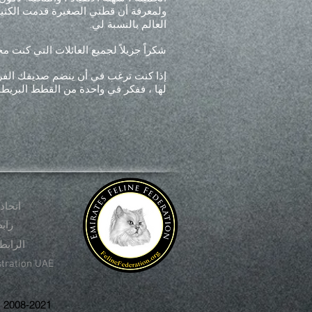
العالم بالنسبة لي.
شكراً جزيلاً لجميع العائلات التي كنت مح
إذا كنت ترغب في أن ينضم صديقك الفرو
لها ، ففكر في واحدة من القطط البريطان
اتحاد
راب
الرابط
stration UAE
2008-2021