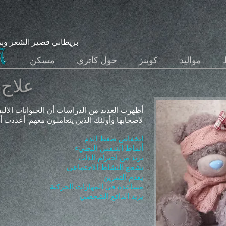
- بريطاني قصير الشعر و
مواليد
كوينز
حول كاتري
مسكن
علاج 
أظهرت العديد من الدراسات أن الحيوانات الأليف
لأصحابها وأولئك الذين يتعاملون معهم. أعددت أدنا
انخفاض ضغط الدم
أنماط التنفس البطيء
يزيد من احترام الذات
يشجع النشاط الاجتماعي
يقدم التمرين
مساعدة في المهارات الحركية
يزيد الدافع الشخصي