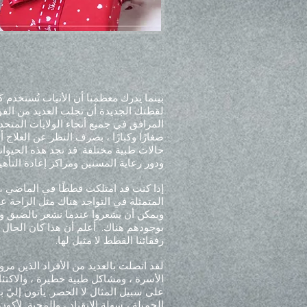
بينما يدرك معظمنا أن الأنياب تُستخدم ك
لقطتك الجديدة أن تجلب العديد من الفوائ
المرافق في جميع أنحاء الولايات المتحد
صغارًا وكبارًا ، بصرف النظر عن العلاج 
حالات طبية مختلفة. قد تجد هذه الحيوان
ودور رعاية المسنين ومراكز إعادة التأه
إذا كنت قد امتلكت قططًا في الماضي ،
المتمثلة في التواجد هناك مثل الراحة عن
ويمكن أن يشعروا عندما نشعر بالضيق وي
بوجودهم هناك.
أعلم أن هذا كان الحال با
رفقائنا القطط لا مثيل لها.
لقد اتصلت بالعديد من الأفراد الذين مرو
الأسرة ، ومشاكل طبية خطيرة ، والاكتئ
على سبيل المثال لا الحصر. يأتون إليّ 
الجميلة ، سهلة الانقياد ، والمحبة. لأكو