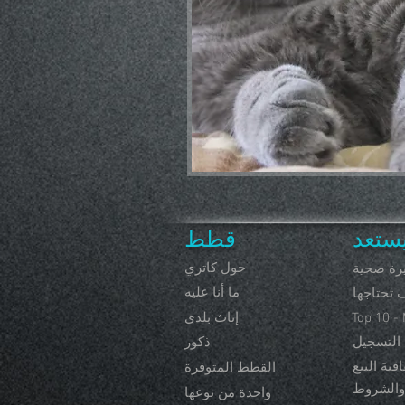
ستعد
قطط
حول كاتري
يرة صحية
ما أنا عليه
 تحتاجها
Top 10 -
إناث بلدي
 التسجيل
ذكور
اقية البيع
القطط المتوفرة
 والشروط
واحدة من نوعها