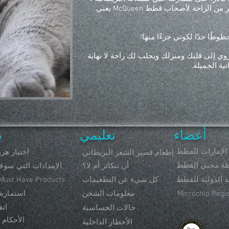
ولمعرفة أن قطتي الصغيرة قدمت الكثير من الراحة لأصحاب قطط McQueen يعني
ظوظًا جدًا لكوني جزءًا منها!
ي إلى قلبك ومنزلك ويجلب لك راحة لا نهاية
ية الجميلة.
أعضاء
تعليمي
ي
 الإمارات للقطط
اختيار هر
إطعام قصير الشعر البريطاني
طة محبي القطط
أن تتكاثر أم لا؟
الإمدادات التي سوف
ة الدولية للقطط
كل شيء عن التطعيمات
 Must Have Products
Microchip Regi
معلومات الشحن
استمارة
اتف
حالات الحساسية
الأحكام
الأخطار الداخلية