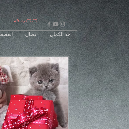
رسالة COVID
حد الكمال
اتصال
القطط